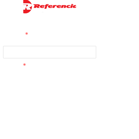
CONTATO
Nome
*
Email
*
ATENDIMENTO
Telefone:
(31) 3451-2691
Rua Professor Aimoré Dutra, 595
São João Batista, Belo Horizonte - MG
CEP:
31520-050
DEPARTAMENTO TÉCNICO
•
orcamentos@referencialmi.com.br
•
engenharia@referencialmi.com.br