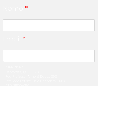
Nome
*
Email
*
ATENDIMENTO
Telefone:
(31) 3451-2691
Rua Professor Aimoré Dutra, 595
São João Batista, Belo Horizonte - MG
CEP:
31520-050
DEPARTAMENTO TÉCNICO
•
orcamentos@referencialmi.com.br
•
engenharia@referencialmi.com.br
•
administrativo1@referencialmi.com.br
•
vendas2@referencialmi.com.br
•
contato@referencialmi.com.br
Mensagem
*