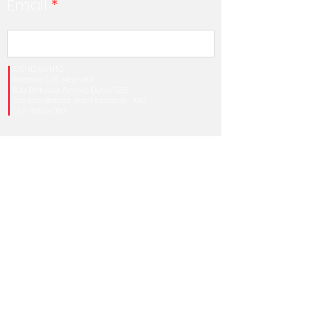
Email
*
ATENDIMENTO
Telefone:
(31) 3451-2691
Rua Professor Aimoré Dutra, 595
São João Batista, Belo Horizonte - MG
CEP:
31520-050
DEPARTAMENTO TÉCNICO
•
orcamentos@referencialmi.com.br
•
engenharia@referencialmi.com.br
•
administrativo1@referencialmi.com.br
•
vendas2@referencialmi.com.br
•
contato@referencialmi.com.br
Mensagem
*